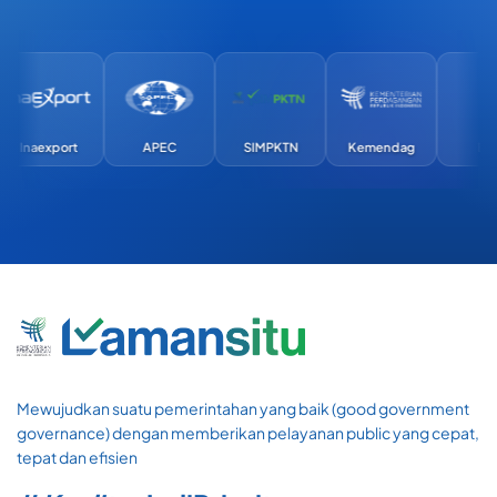
aexport
APEC
SIMPKTN
Kemendag
Exim
Mewujudkan suatu pemerintahan yang baik (good government
governance) dengan memberikan pelayanan public yang cepat,
tepat dan efisien