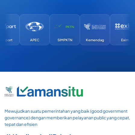
rt
APEC
SIMPKTN
Kemendag
Exim
Mewujudkan suatu pemerintahan yang baik (good government
governance) dengan memberikan pelayanan public yang cepat,
tepat dan efisien