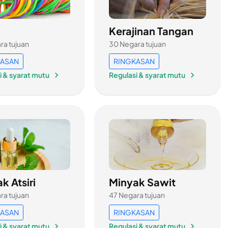
t
Kerajinan Tangan
ra tujuan
30 Negara tujuan
KASAN
RINGKASAN
i & syarat mutu
Regulasi & syarat mutu
k Atsiri
Minyak Sawit
ra tujuan
47 Negara tujuan
KASAN
RINGKASAN
i & syarat mutu
Regulasi & syarat mutu