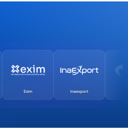
Exim
Inaexport
APEC