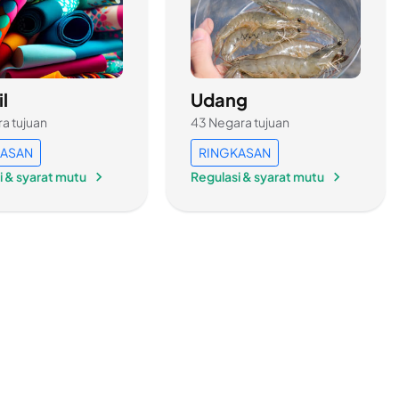
il
Udang
ra tujuan
43 Negara tujuan
KASAN
RINGKASAN
i & syarat mutu
Regulasi & syarat mutu