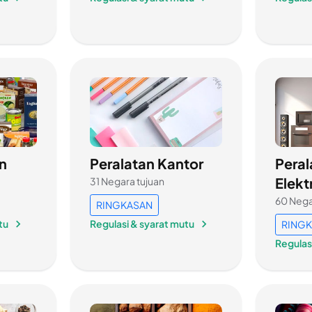
n
Peralatan Kantor
Peral
Elekt
31 Negara tujuan
60 Nega
RINGKASAN
tu
Regulasi & syarat mutu
RING
Regulas