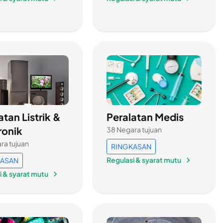
atan Listrik &
Peralatan Medis
ronik
38 Negara tujuan
ra tujuan
RINGKASAN
Regulasi & syarat mutu
KASAN
i & syarat mutu