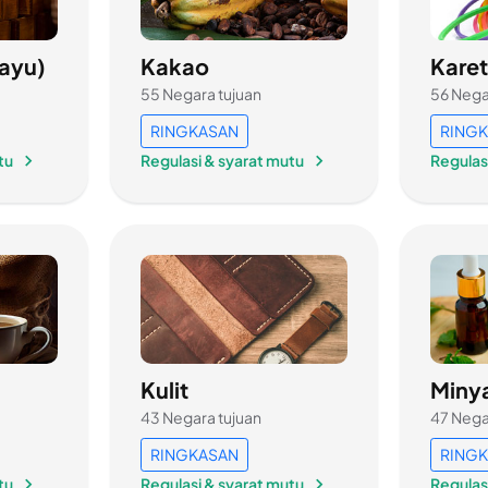
Kayu)
Kakao
Kare
55 Negara tujuan
56 Nega
RINGKASAN
RING
tu
Regulasi & syarat mutu
Regulas
Kulit
Minya
43 Negara tujuan
47 Nega
RINGKASAN
RING
tu
Regulasi & syarat mutu
Regulas