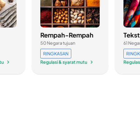
Rempah-Rempah
Tekst
50 Negara tujuan
61 Nega
RINGKASAN
RING
tu
Regulasi & syarat mutu
Regulas