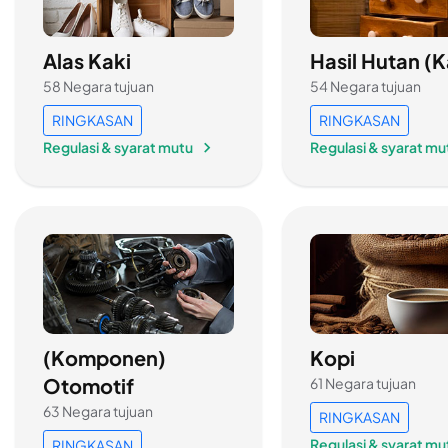
Alas Kaki
Hasil Hutan (
58 Negara tujuan
54 Negara tujuan
RINGKASAN
RINGKASAN
Regulasi & syarat mutu
Regulasi & syarat mu
(Komponen)
Kopi
Otomotif
61 Negara tujuan
63 Negara tujuan
RINGKASAN
Regulasi & syarat mu
RINGKASAN