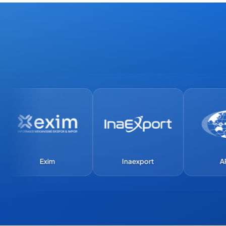
Exim
Inaexport
APEC