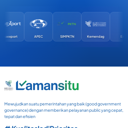
export
APEC
SIMPKTN
Kemendag
Exim
Mewujudkan suatu pemerintahan yang baik (good government
governance) dengan memberikan pelayanan public yang cepat,
tepat dan efisien