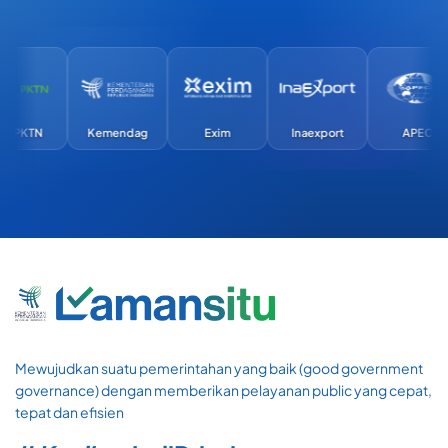
TN
Kemendag
Exim
Inaexport
APEC
Mewujudkan suatu pemerintahan yang baik (good government
governance) dengan memberikan pelayanan public yang cepat,
tepat dan efisien