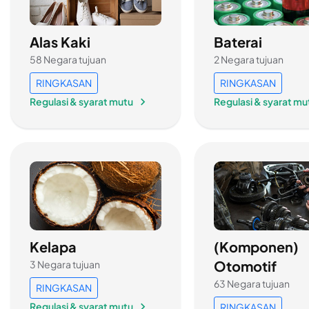
Alas Kaki
Baterai
58 Negara tujuan
2 Negara tujuan
RINGKASAN
RINGKASAN
Regulasi & syarat mutu
Regulasi & syarat mu
Kelapa
(Komponen)
Otomotif
3 Negara tujuan
63 Negara tujuan
RINGKASAN
Regulasi & syarat mutu
RINGKASAN