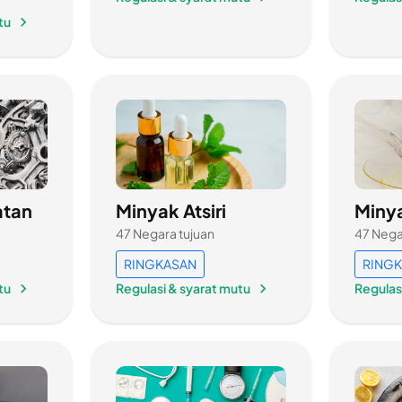
tu
atan
Minyak Atsiri
Miny
47 Negara tujuan
47 Nega
RINGKASAN
RING
tu
Regulasi & syarat mutu
Regulas