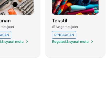
kanan
Tekstil
ra tujuan
61 Negara tujuan
KASAN
RINGKASAN
i & syarat mutu
Regulasi & syarat mutu