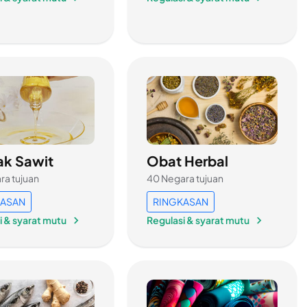
ak Sawit
Obat Herbal
ra tujuan
40 Negara tujuan
KASAN
RINGKASAN
i & syarat mutu
Regulasi & syarat mutu