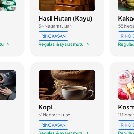
Hasil Hutan (Kayu)
Kaka
54 Negara tujuan
55 Nega
RINGKASAN
RING
tu
Regulasi & syarat mutu
Regulas
Kopi
Kosm
61 Negara tujuan
11 Negar
RINGKASAN
RING
Regulasi & syarat mutu
Regulas