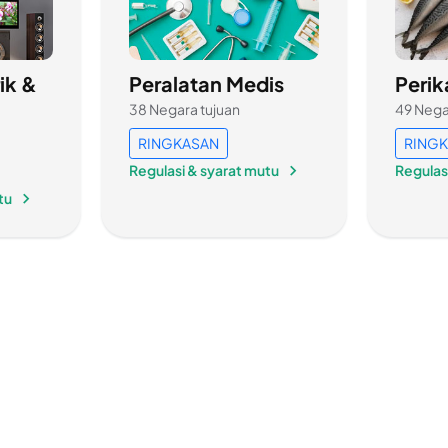
ik &
Peralatan Medis
Peri
38 Negara tujuan
49 Nega
RINGKASAN
RING
Regulasi & syarat mutu
Regulas
tu