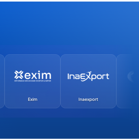
Exim
Inaexport
APEC