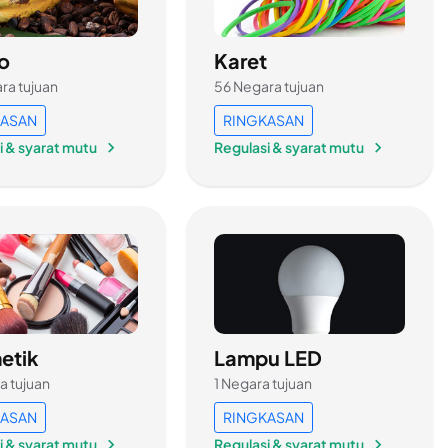
o
Karet
ra tujuan
56 Negara tujuan
KASAN
RINGKASAN
i & syarat mutu
Regulasi & syarat mutu
etik
Lampu LED
a tujuan
1 Negara tujuan
KASAN
RINGKASAN
i & syarat mutu
Regulasi & syarat mutu