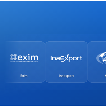
Exim
Inaexport
APEC