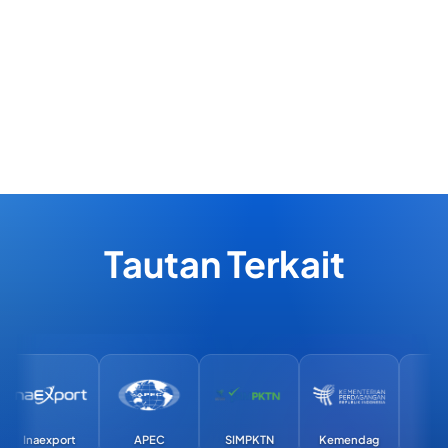
Tautan Terkait
Inaexport
APEC
SIMPKTN
Kemendag
Exim