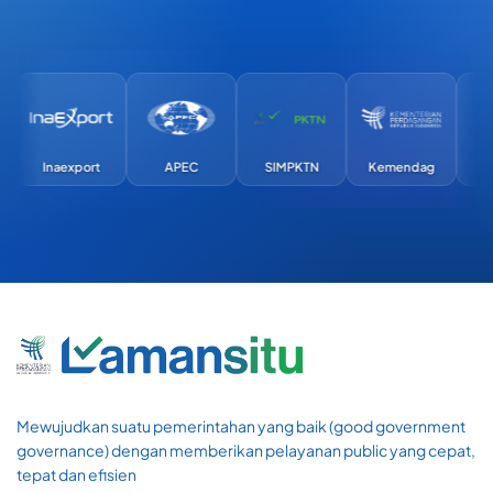
Inaexport
APEC
SIMPKTN
Kemendag
E
Mewujudkan suatu pemerintahan yang baik (good government
governance) dengan memberikan pelayanan public yang cepat,
tepat dan efisien