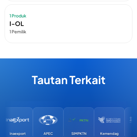
1 Produk
I-OL
1 Pemilik
Tautan Terkait
Inaexport
APEC
SIMPKTN
Kemendag
Ex