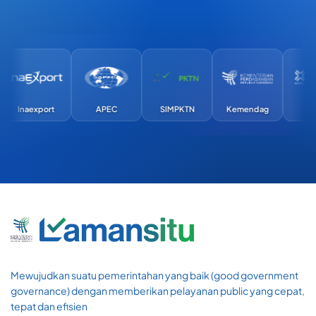
Inaexport
APEC
SIMPKTN
Kemendag
Exim
Mewujudkan suatu pemerintahan yang baik (good government
governance) dengan memberikan pelayanan public yang cepat,
tepat dan efisien