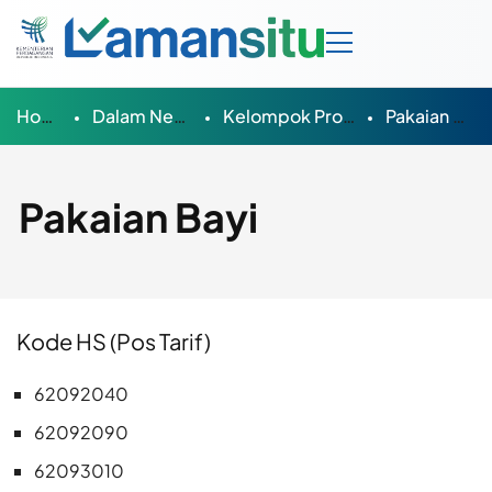
Home
Dalam Negeri
Kelompok Produk
Pakaian Bayi
Pakaian Bayi
Kode HS (Pos Tarif)
62092040
62092090
62093010