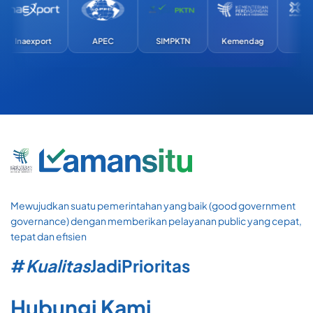
Inaexport
APEC
SIMPKTN
Kemendag
Exim
Mewujudkan suatu pemerintahan yang baik (good government
governance) dengan memberikan pelayanan public yang cepat,
tepat dan efisien
#
Kualitas
Jadi
Prioritas
Hubungi Kami