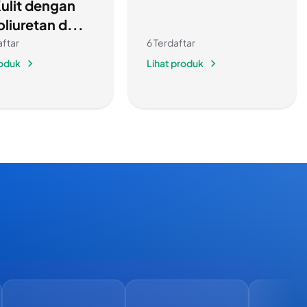
Kulit dengan
oliuretan d...
aftar
6 Terdaftar
roduk
Lihat produk