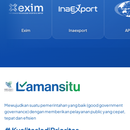
Exim
Inaexport
APEC
Mewujudkan suatu pemerintahan yang baik (good government
governance) dengan memberikan pelayanan public yang cepat,
tepat dan efisien
#
Kualitas
Jadi
Prioritas