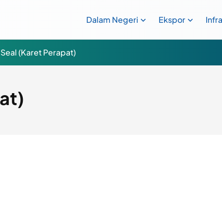
Dalam Negeri
Ekspor
Infr
Seal (Karet Perapat)
at)