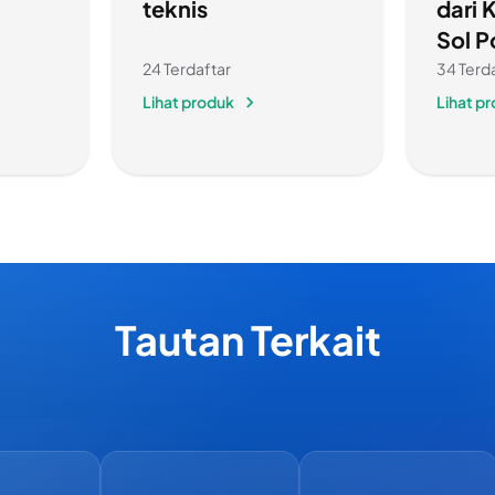
teknis
dari 
Sol P
24 Terdaftar
34 Terd
Lihat produk
Lihat p
Tautan Terkait