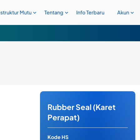
astruktur Mutu
Tentang
Info Terbaru
Akun
Rubber Seal (Karet
Perapat)
Kode HS