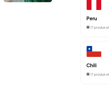
Peru
17 produk e
Chili
17 produk e