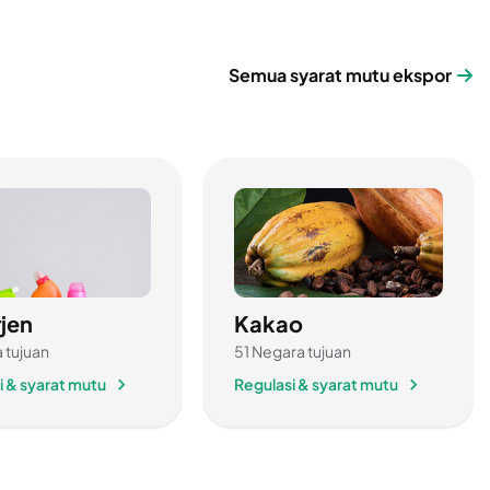
Semua syarat mutu ekspor
jen
Kakao
 tujuan
51 Negara tujuan
i & syarat mutu
Regulasi & syarat mutu