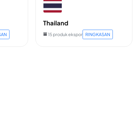
Thailand
SAN
15 produk ekspor
RINGKASAN