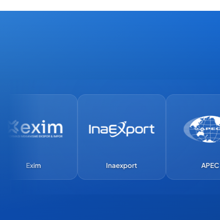
Exim
Inaexport
APEC