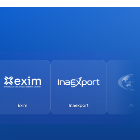
Exim
Inaexport
APEC