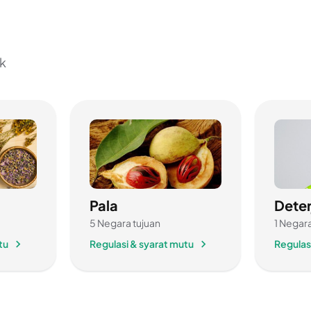
k
Pala
Deter
5 Negara tujuan
1 Negara
tu
Regulasi & syarat mutu
Regulas