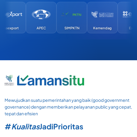
naexport
APEC
SIMPKTN
Kemendag
Exim
Mewujudkan suatu pemerintahan yang baik (good government
governance) dengan memberikan pelayanan public yang cepat,
tepat dan efisien
#
Kualitas
Jadi
Prioritas