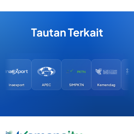
Tautan Terkait
Inaexport
APEC
SIMPKTN
Kemendag
Exi